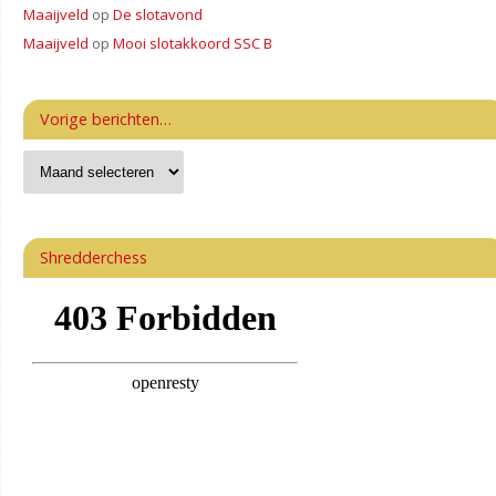
Maaijveld
op
De slotavond
Maaijveld
op
Mooi slotakkoord SSC B
Vorige berichten…
Shredderchess