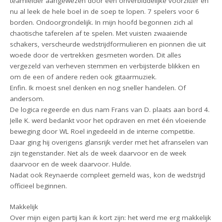
teamleider aangewezen door een onverbiddelijke voorzitter en
nu al leek de hele boel in de soep te lopen. 7 spelers voor 6
borden. Ondoorgrondelijk. In mijn hoofd begonnen zich al
chaotische taferelen af te spelen. Met vuisten zwaaiende
schakers, verscheurde wedstrijdformulieren en pionnen die uit
woede door de vertrekken gesmeten worden. Dit alles
vergezeld van verheven stemmen en verbijsterde blikken en
om de een of andere reden ook gitaarmuziek.
Enfin. Ik moest snel denken en nog sneller handelen. Of
andersom.
De logica regeerde en dus nam Frans van D. plaats aan bord 4.
Jelle K. werd bedankt voor het opdraven en met één vloeiende
beweging door WL Roel ingedeeld in de interne competitie.
Daar ging hij overigens glansrijk verder met het afranselen van
zijn tegenstander. Net als de week daarvoor en de week
daarvoor en de week daarvoor. Hulde.
Nadat ook Reynaerde compleet gemeld was, kon de wedstrijd
officieel beginnen.
Makkelijk
Over mijn eigen partij kan ik kort zijn: het werd me erg makkelijk