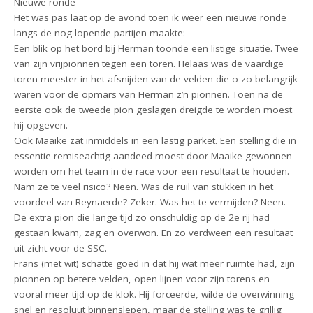
Nieuwe ronde
Het was pas laat op de avond toen ik weer een nieuwe ronde
langs de nog lopende partijen maakte:
Een blik op het bord bij Herman toonde een listige situatie. Twee
van zijn vrijpionnen tegen een toren. Helaas was de vaardige
toren meester in het afsnijden van de velden die o zo belangrijk
waren voor de opmars van Herman z’n pionnen. Toen na de
eerste ook de tweede pion geslagen dreigde te worden moest
hij opgeven.
Ook Maaike zat inmiddels in een lastig parket. Een stelling die in
essentie remiseachtig aandeed moest door Maaike gewonnen
worden om het team in de race voor een resultaat te houden.
Nam ze te veel risico? Neen. Was de ruil van stukken in het
voordeel van Reynaerde? Zeker. Was het te vermijden? Neen.
De extra pion die lange tijd zo onschuldig op de 2e rij had
gestaan kwam, zag en overwon. En zo verdween een resultaat
uit zicht voor de SSC.
Frans (met wit) schatte goed in dat hij wat meer ruimte had, zijn
pionnen op betere velden, open lijnen voor zijn torens en
vooral meer tijd op de klok. Hij forceerde, wilde de overwinning
snel en resoluut binnenslepen, maar de stelling was te grillig