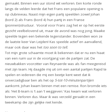
gemaakt. Binnen een uur stond wit verloren. Een korte ronde
langs de velden leerde dat het Frans een populaire opening is
op clubniveau. Naast mijn eigen partij speelden zowel Johan
(bord 2) als Frans (bord 4) hun partij in een Franse
(pionnen)structuur.
Vooral voor Frans zag het er op het eerste
gezicht veelbelovend uit, maar de avond was nog jong. Maaike
speelde tegen een bekende tegenstander. Bovendien won ze
de laatste keer Van Leijden! Kas speelde actief en aanvallend,
maar ook daar was het
too soon to tell.
Tot mijn grote schaamte moet ik bekennen dat er nu een hiaat
van een ruim uur in de voortgang van de partijen zat.
De
nieuwbakken voorzitter van Reynaerde was als fan meegereisd
met zijn team. Hij daagde mij uit om een aantal partijen Rapid te
spelen en iedereen die mij een beetje kent weet dat ik
onverzadigbaar ben als het op
5-tot-10-minutenpartijen
aankomt. Johan kwam binnen met een remise. Ron bromde iets
als: ‘Het B-team is ‘t aan ‘t weggeven.’ Kas kwam wat verloren
binnen. Verloren dus. Maar ik was verzeild geraakt in een
tweekamp die zijn gelijke niet kende.