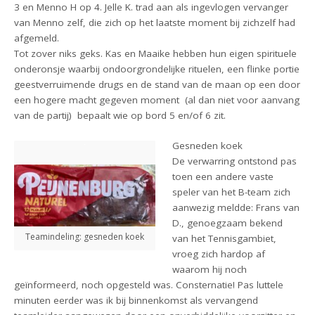
3 en Menno H op 4.
Jelle K. trad aan als ingevlogen vervanger
van Menno zelf, die zich op het laatste moment bij zichzelf had
afgemeld.
Tot zover niks geks. Kas en Maaike hebben hun eigen spirituele
onderonsje waarbij ondoorgrondelijke rituelen, een flinke portie
geestverruimende drugs en de stand van de maan op een door
een hogere macht gegeven moment
(al dan niet voor aanvang
van de partij)
bepaalt wie op bord 5 en/of 6 zit.
Gesneden koek
De verwarring ontstond pas
toen een andere vaste
speler van het B-team zich
aanwezig meldde: Frans van
D., genoegzaam bekend
Teamindeling: gesneden koek
van het Tennisgambiet,
vroeg zich hardop af
waarom hij noch
geïnformeerd, noch opgesteld was. Consternatie! Pas luttele
minuten eerder was ik bij binnenkomst als vervangend